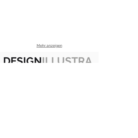
Mehr anzeigen
DESIGN
ILLUSTRA
TION
CARTOON
CO
MIC
PROJEKTE
PAR
TNER
SELFIE
© by schewestudio
Impressum
Datenschutz