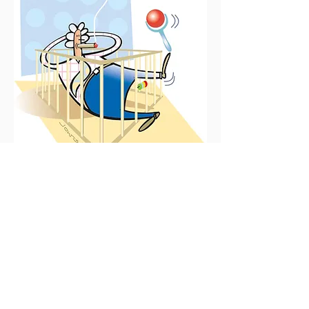
EDITORIAL,
kundenzeitung
markenwerke ag